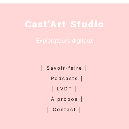
Cast'Art Studio
Explorateurs digitaux
│ Savoir-faire │
│ Podcasts │
│ LVDT │
│ À propos │
│ Contact │