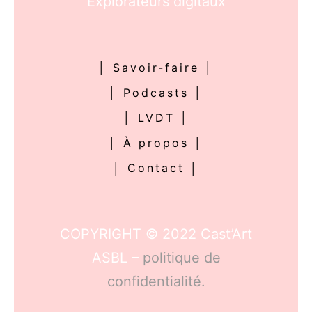
Explorateurs digitaux
│ Savoir-faire │
│ Podcasts │
│ LVDT │
│ À propos │
│ Contact │
COPYRIGHT © 2022 Cast’Art
ASBL –
politique de
confidentialité.