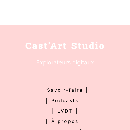
Cast'Art Studio
Explorateurs digitaux
│ Savoir-faire │
│ Podcasts │
│ LVDT │
│ À propos │