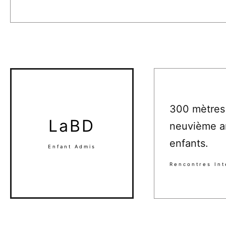
300 mètres 
LaBD
neuvième ar
enfants.
Enfant Admis
Rencontres Int