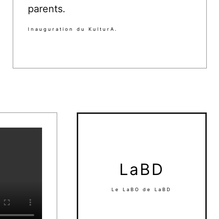
parents.
Inauguration du KulturA.
LaBD
Le LaBO de LaBD