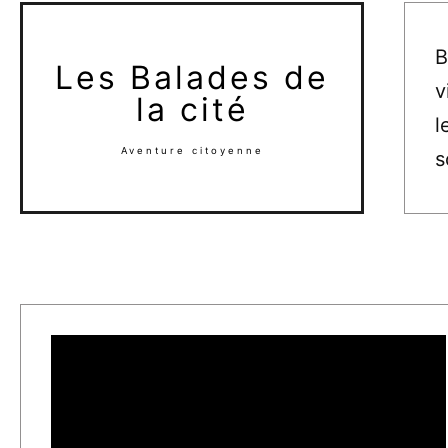
B
Les Balades de
v
la cité
l
Aventure citoyenne
s